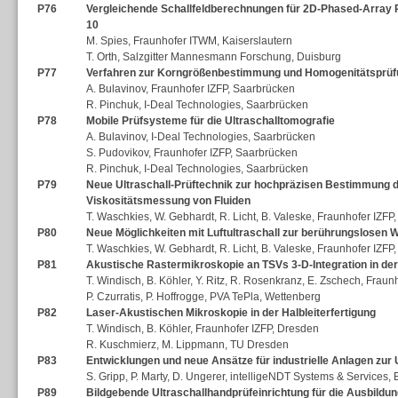
P76
Vergleichende Schallfeldberechnungen für 2D-Phased-Array P
10
M. Spies, Fraunhofer ITWM, Kaiserslautern
T. Orth, Salzgitter Mannesmann Forschung, Duisburg
P77
Verfahren zur Korngrößenbestimmung und Homogenitätsprüfun
A. Bulavinov, Fraunhofer IZFP, Saarbrücken
R. Pinchuk, I-Deal Technologies, Saarbrücken
P78
Mobile Prüfsysteme für die Ultraschalltomografie
A. Bulavinov, I-Deal Technologies, Saarbrücken
S. Pudovikov, Fraunhofer IZFP, Saarbrücken
R. Pinchuk, I-Deal Technologies, Saarbrücken
P79
Neue Ultraschall-Prüftechnik zur hochpräzisen Bestimmung d
Viskositätsmessung von Fluiden
T. Waschkies, W. Gebhardt, R. Licht, B. Valeske, Fraunhofer IZFP
P80
Neue Möglichkeiten mit Luftultraschall zur berührungslosen 
T. Waschkies, W. Gebhardt, R. Licht, B. Valeske, Fraunhofer IZFP
P81
Akustische Rastermikroskopie an TSVs 3-D-Integration in de
T. Windisch, B. Köhler, Y. Ritz, R. Rosenkranz, E. Zschech, Frau
P. Czurratis, P. Hoffrogge, PVA TePla, Wettenberg
P82
Laser-Akustischen Mikroskopie in der Halbleiterfertigung
T. Windisch, B. Köhler, Fraunhofer IZFP, Dresden
R. Kuschmierz, M. Lippmann, TU Dresden
P83
Entwicklungen und neue Ansätze für industrielle Anlagen zur 
S. Gripp, P. Marty, D. Ungerer, intelligeNDT Systems & Services,
P89
Bildgebende Ultraschallhandprüfeinrichtung für die Ausbildu