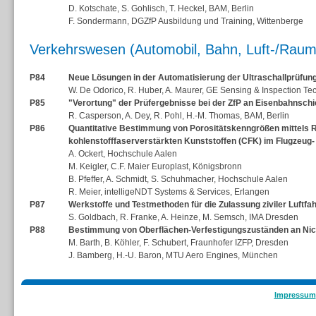
D. Kotschate, S. Gohlisch, T. Heckel, BAM, Berlin
F. Sondermann, DGZfP Ausbildung und Training, Wittenberge
Verkehrswesen (Automobil, Bahn, Luft-/Raumf
P84
Neue Lösungen in der Automatisierung der Ultraschallprüfun
W. De Odorico, R. Huber, A. Maurer, GE Sensing & Inspection Te
P85
"Verortung" der Prüfergebnisse bei der ZfP an Eisenbahnsch
R. Casperson, A. Dey, R. Pohl, H.-M. Thomas, BAM, Berlin
P86
Quantitative Bestimmung von Porositätskenngrößen mittels 
kohlenstofffaserverstärkten Kunststoffen (CFK) im Flugzeug
A. Ockert, Hochschule Aalen
M. Keigler, C.F. Maier Europlast, Königsbronn
B. Pfeffer, A. Schmidt, S. Schuhmacher, Hochschule Aalen
R. Meier, intelligeNDT Systems & Services, Erlangen
P87
Werkstoffe und Testmethoden für die Zulassung ziviler Luftf
S. Goldbach, R. Franke, A. Heinze, M. Semsch, IMA Dresden
P88
Bestimmung von Oberflächen-Verfestigungszuständen an Nick
M. Barth, B. Köhler, F. Schubert, Fraunhofer IZFP, Dresden
J. Bamberg, H.-U. Baron, MTU Aero Engines, München
Impressum