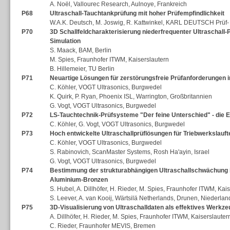
A. Noël, Vallourec Research, Aulnoye, Frankreich
P68
Ultraschall-Tauchtankprüfung mit hoher Prüfempfindlichkeit
W.A.K. Deutsch, M. Joswig, R. Kattwinkel, KARL DEUTSCH Prüf
P70
3D Schallfeldcharakterisierung niederfrequenter Ultraschall
Simulation
S. Maack, BAM, Berlin
M. Spies, Fraunhofer ITWM, Kaiserslautern
B. Hillemeier, TU Berlin
P71
Neuartige Lösungen für zerstörungsfreie Prüfanforderungen i
C. Köhler, VOGT Ultrasonics, Burgwedel
K. Quirk, P. Ryan, Phoenix ISL, Warrington, Großbritannien
G. Vogt, VOGT Ultrasonics, Burgwedel
P72
LS-Tauchtechnik-Prüfsysteme "Der feine Unterschied" - die El
C. Köhler, G. Vogt, VOGT Ultrasonics, Burgwedel
P73
Hoch entwickelte Ultraschallprüflösungen für Triebwerkslauftei
C. Köhler, VOGT Ultrasonics, Burgwedel
S. Rabinovich, ScanMaster Systems, Rosh Ha'ayin, Israel
G. Vogt, VOGT Ultrasonics, Burgwedel
P74
Bestimmung der strukturabhängigen Ultraschallschwächung i
Aluminium-Bronzen
S. Hubel, A. Dillhöfer, H. Rieder, M. Spies, Fraunhofer ITWM, Kai
S. Leever, A. van Kooij, Wärtsilä Netherlands, Drunen, Niederla
P75
3D-Visualisierung von Ultraschalldaten als effektives Werkze
A. Dillhöfer, H. Rieder, M. Spies, Fraunhofer ITWM, Kaiserslauter
C. Rieder, Fraunhofer MEVIS, Bremen