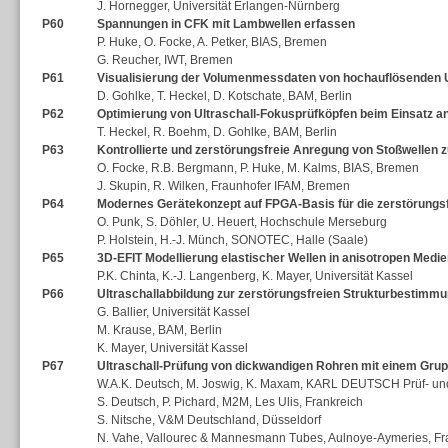
J. Hornegger, Universität Erlangen-Nürnberg
P60
Spannungen in CFK mit Lambwellen erfassen
P. Huke, O. Focke, A. Petker, BIAS, Bremen
G. Reucher, IWT, Bremen
P61
Visualisierung der Volumenmessdaten von hochauflösenden U
D. Gohlke, T. Heckel, D. Kotschate, BAM, Berlin
P62
Optimierung von Ultraschall-Fokusprüfköpfen beim Einsatz 
T. Heckel, R. Boehm, D. Gohlke, BAM, Berlin
P63
Kontrollierte und zerstörungsfreie Anregung von Stoßwellen 
O. Focke, R.B. Bergmann, P. Huke, M. Kalms, BIAS, Bremen
J. Skupin, R. Wilken, Fraunhofer IFAM, Bremen
P64
Modernes Gerätekonzept auf FPGA-Basis für die zerstörungsf
O. Punk, S. Döhler, U. Heuert, Hochschule Merseburg
P. Holstein, H.-J. Münch, SONOTEC, Halle (Saale)
P65
3D-EFIT Modellierung elastischer Wellen in anisotropen Medi
P.K. Chinta, K.-J. Langenberg, K. Mayer, Universität Kassel
P66
Ultraschallabbildung zur zerstörungsfreien Strukturbestimmu
G. Ballier, Universität Kassel
M. Krause, BAM, Berlin
K. Mayer, Universität Kassel
P67
Ultraschall-Prüfung von dickwandigen Rohren mit einem Grup
W.A.K. Deutsch, M. Joswig, K. Maxam, KARL DEUTSCH Prüf- un
S. Deutsch, P. Pichard, M2M, Les Ulis, Frankreich
S. Nitsche, V&M Deutschland, Düsseldorf
N. Vahe, Vallourec & Mannesmann Tubes, Aulnoye-Aymeries, Fr