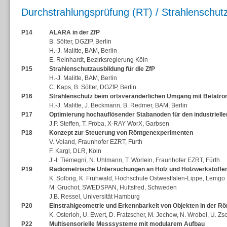
Durchstrahlungsprüfung (RT) / Strahlenschut
P14
ALARA in der ZfP
B. Sölter, DGZfP, Berlin
H.-J. Malitte, BAM, Berlin
E. Reinhardt, Bezirksregierung Köln
P15
Strahlenschutzausbildung für die ZfP
H.-J. Malitte, BAM, Berlin
C. Kaps, B. Sölter, DGZfP, Berlin
P16
Strahlenschutz beim ortsveränderlichen Umgang mit Betatron
H.-J. Malitte, J. Beckmann, B. Redmer, BAM, Berlin
P17
Optimierung hochauflösender Stabanoden für den industriell
J.P. Steffen, T. Fröba, X-RAY WorX, Garbsen
P18
Konzept zur Steuerung von Röntgenexperimenten
V. Voland, Fraunhofer EZRT, Fürth
F. Kargl, DLR, Köln
J.-I. Tiemegni, N. Uhlmann, T. Wörlein, Fraunhofer EZRT, Fürth
P19
Radiometrische Untersuchungen an Holz und Holzwerkstoffen 
K. Solbrig, K. Frühwald, Hochschule Ostwestfalen-Lippe, Lemgo
M. Gruchot, SWEDSPAN, Hultsfred, Schweden
J.B. Ressel, Universität Hamburg
P20
Einstrahlgeometrie und Erkennbarkeit von Objekten in der R
K. Osterloh, U. Ewert, D. Fratzscher, M. Jechow, N. Wrobel, U. Zs
P22
Multisensorielle Messsysteme mit modularem Aufbau