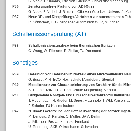
G. Mook, J. Simonin, Otto-von-Guericke-Universität Magdeburg
P36
Zerstörungsfreie Prüfung von ADI-Guss
G. Mook, F. Michel, J. Simonin, Otto-von-Guericke-Universität M
P37
Neue 3D- und Rissprüfungs-Verfahren zur automatischen Fehl
R. Söhnchen, E. Guttengeber, Automation W+R, München
Schallemissionsprüfung (AT)
P38
Schallemissionsanalyse beim thermischen Spritzen
G. Wang, W. Tillmann, R. Zielke, TU Dortmund
Sonstiges
P39
Detektion von Defekten im Nahfeld eines Mikrowellenstrahler
G. Busse, MINTECO, Hochschule Magdeburg-Stendal
P40
Modellansatz zur Charakterisierung von Strahlern für die Mik
S. Thamm, MINTECO, Hochschule Magdeburg-Stendal
P41
Bildgebende Röntgen- und Ultraschallverfahren für industriell 
T. Redenbach, H. Rieder, M. Spies, Fraunhofer ITWM, Kaiserslau
F. Schuler, TU Kaiserslautern
P42
"Human Factors" bei der Datenauswertung der zerstörungsfr
M. Bertovic, D. Kanzler, C. Müller, BAM, Berlin
J. Pitkänen, Posiva, Eurajoki, Finnland
U. Ronneteg, SKB, Oskarshamn, Schweden