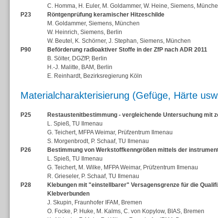
C. Homma, H. Euler, M. Goldammer, W. Heine, Siemens, Münch
P23
Röntgenprüfung keramischer Hitzeschilde
M. Goldammer, Siemens, München
W. Heinrich, Siemens, Berlin
W. Beutel, K. Schörner, J. Stephan, Siemens, München
P90
Beförderung radioaktiver Stoffe in der ZfP nach ADR 2011
B. Sölter, DGZfP, Berlin
H.-J. Malitte, BAM, Berlin
E. Reinhardt, Bezirksregierung Köln
Materialcharakterisierung (Gefüge, Härte usw
P25
Restaustenitbestimmung - vergleichende Untersuchung mit 
L. Spieß, TU Ilmenau
G. Teichert, MFPA Weimar, Prüfzentrum Ilmenau
S. Morgenbrodt, P. Schaaf, TU Ilmenau
P26
Bestimmung von Werkstoffkenngrößen mittels der instrument
L. Spieß, TU Ilmenau
G. Teichert, M. Wilke, MFPA Weimar, Prüfzentrum Ilmenau
R. Grieseler, P. Schaaf, TU Ilmenau
P28
Klebungen mit "einstellbarer" Versagensgrenze für die Qualif
Klebverbunden
J. Skupin, Fraunhofer IFAM, Bremen
O. Focke, P. Huke, M. Kalms, C. von Kopylow, BIAS, Bremen