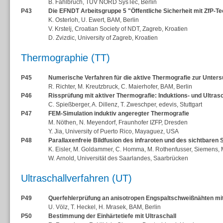
B. Fahlbruch, TÜV NORD SysTec, Berlin
P43
Die EFNDT Arbeitsgruppe 5 "Öffentliche Sicherheit mit ZfP-Te
K. Osterloh, U. Ewert, BAM, Berlin
V. Krstelj, Croatian Society of NDT, Zagreb, Kroatien
D. Zvizdic, University of Zagreb, Kroatien
Thermographie (TT)
P45
Numerische Verfahren für die aktive Thermografie zur Unt
R. Richter, M. Kreutzbruck, C. Maierhofer, BAM, Berlin
P46
Rissprüfung mit aktiver Thermografie: Induktions- und Ultras
C. Spießberger, A. Dillenz, T. Zweschper, edevis, Stuttgart
P47
FEM-Simulation induktiv angeregter Thermografie
M. Nöthen, N. Meyendorf, Fraunhofer IZFP, Dresden
Y. Jia, University of Puerto Rico, Mayaguez, USA
P48
Parallaxenfreie Bildfusion des infraroten und des sichtbare
K. Eisler, M. Goldammer, C. Homma, M. Rothenfusser, Siemens
W. Arnold, Universität des Saarlandes, Saarbrücken
Ultraschallverfahren (UT)
P49
Querfehlerprüfung an anisotropen Engspaltschweißnähten mi
U. Völz, T. Heckel, H. Mrasek, BAM, Berlin
P50
Bestimmung der Einhärtetiefe mit Ultraschall