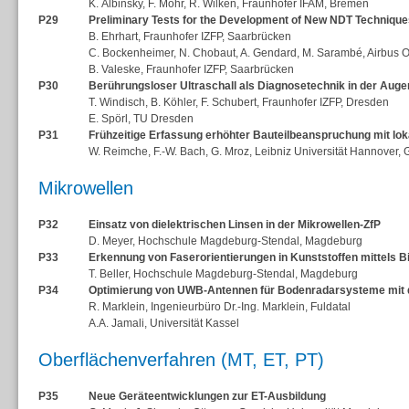
K. Albinsky, F. Mohr, R. Wilken, Fraunhofer IFAM, Bremen
P29
Preliminary Tests for the Development of New NDT Technique
B. Ehrhart, Fraunhofer IZFP, Saarbrücken
C. Bockenheimer, N. Chobaut, A. Gendard, M. Sarambé, Airbus 
B. Valeske, Fraunhofer IZFP, Saarbrücken
P30
Berührungsloser Ultraschall als Diagnosetechnik in der Aug
T. Windisch, B. Köhler, F. Schubert, Fraunhofer IZFP, Dresden
E. Spörl, TU Dresden
P31
Frühzeitige Erfassung erhöhter Bauteilbeanspruchung mit l
W. Reimche, F.-W. Bach, G. Mroz, Leibniz Universität Hannover,
Mikrowellen
P32
Einsatz von dielektrischen Linsen in der Mikrowellen-ZfP
D. Meyer, Hochschule Magdeburg-Stendal, Magdeburg
P33
Erkennung von Faserorientierungen in Kunststoffen mittels B
T. Beller, Hochschule Magdeburg-Stendal, Magdeburg
P34
Optimierung von UWB-Antennen für Bodenradarsysteme mit d
R. Marklein, Ingenieurbüro Dr.-Ing. Marklein, Fuldatal
A.A. Jamali, Universität Kassel
Oberflächenverfahren (MT, ET, PT)
P35
Neue Geräteentwicklungen zur ET-Ausbildung