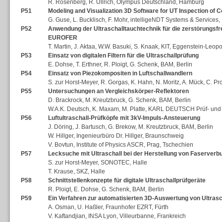
R. Rosenberg, R. Ullrich, Olympus Deutschland, Hamburg
P51
Modeling and Visualization 3D Software for UT Inspection of
G. Guse, L. Bucklisch, F. Mohr, intelligeNDT Systems & Services,
P52
Anwendung der Ultraschalltauchtechnik für die zerstörungsf
EUROFER
T. Martin, J. Aktaa, W.W. Basuki, S. Knaak, KIT, Eggenstein-Leop
P53
Einsatz von digitalen Filtern für die Ultraschallprüfung
E. Dohse, T. Erthner, R. Ploigt, G. Schenk, BAM, Berlin
P54
Einsatz von Piezokompositen in Luftschallwandlern
S. zur Horst-Meyer, R. Gorgas, K. Hahn, N. Moritz, A. Mück, C. 
P55
Untersuchungen an Vergleichskörper-Reflektoren
D. Brackrock, M. Kreutzbruck, G. Schenk, BAM, Berlin
W.A.K. Deutsch, K. Maxam, M. Platte, KARL DEUTSCH Prüf- und
P56
Luftultraschall-Prüfköpfe mit 3kV-Impuls-Ansteuerung
J. Döring, J. Bartusch, G. Brekow, M. Kreutzbruck, BAM, Berlin
W. Hillger, Ingenieurbüro Dr. Hillger, Braunschweig
V. Bovtun, Institute of Physics ASCR, Prag, Tschechien
P57
Lecksuche mit Ultraschall bei der Herstellung von Faserver
S. zur Horst-Meyer, SONOTEC, Halle
T. Krause, SKZ, Halle
P58
Schnittstellenkonzepte für digitale Ultraschallprüfgeräte
R. Ploigt, E. Dohse, G. Schenk, BAM, Berlin
P59
Ein Verfahren zur automatisierten 3D-Auswertung von Ultrasc
A. Osman, U. Haßler, Fraunhofer EZRT, Fürth
V. Kaftandjian, INSA Lyon, Villeurbanne, Frankreich