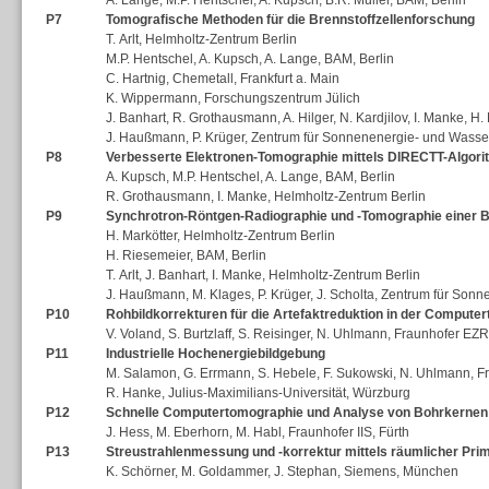
P7
Tomografische Methoden für die Brennstoffzellenforschung
T. Arlt, Helmholtz-Zentrum Berlin
M.P. Hentschel, A. Kupsch, A. Lange, BAM, Berlin
C. Hartnig, Chemetall, Frankfurt a. Main
K. Wippermann, Forschungszentrum Jülich
J. Banhart, R. Grothausmann, A. Hilger, N. Kardjilov, I. Manke, H
J. Haußmann, P. Krüger, Zentrum für Sonnenenergie- und Wasse
P8
Verbesserte Elektronen-Tomographie mittels DIRECTT-Algor
A. Kupsch, M.P. Hentschel, A. Lange, BAM, Berlin
R. Grothausmann, I. Manke, Helmholtz-Zentrum Berlin
P9
Synchrotron-Röntgen-Radiographie und -Tomographie einer B
H. Markötter, Helmholtz-Zentrum Berlin
H. Riesemeier, BAM, Berlin
T. Arlt, J. Banhart, I. Manke, Helmholtz-Zentrum Berlin
J. Haußmann, M. Klages, P. Krüger, J. Scholta, Zentrum für Son
P10
Rohbildkorrekturen für die Artefaktreduktion in der Compute
V. Voland, S. Burtzlaff, S. Reisinger, N. Uhlmann, Fraunhofer EZR
P11
Industrielle Hochenergiebildgebung
M. Salamon, G. Errmann, S. Hebele, F. Sukowski, N. Uhlmann, F
R. Hanke, Julius-Maximilians-Universität, Würzburg
P12
Schnelle Computertomographie und Analyse von Bohrkernen
J. Hess, M. Eberhorn, M. Habl, Fraunhofer IIS, Fürth
P13
Streustrahlenmessung und -korrektur mittels räumlicher Pri
K. Schörner, M. Goldammer, J. Stephan, Siemens, München