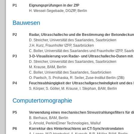
P1
Eignungsprüfungen in der ZfP
H. Wessel-Segebade, DGZfP, Berlin
Bauwesen
P2
Radar, Ultraschallecho und die Bestimmung der Betondeckun
D. Streicher, Universität des Saarlandes, Saarbrücken
J.H. Kurz, Fraunhofer IZFP, Saarbrücken
C. Boller, Universität des Saarlandes und Fraunhofer IZFP, Saar
P3
3-D-Visualisierung von Radar- und Ultraschallecho-Daten mit
D. Streicher, Universität des Saarlandes, Saarbrücken
M. Krause, BAM, Berlin
C. Boller, Universität des Saarlandes, Saarbrücken
O. Paetsch, S. Prohaska, R. Seiler, Zuse-Institut Berlin (ZIB)
P4
Feuchteabhängigkeit der Ultraschallgeschwindigkeit und des 
S. Körper, S. Göller, M. Krause, I. Stephan, BAM, Berlin
Computertomographie
P5
Verwendung eines mechanischen Streustrahlungsfilters für 
B. Illerhaus, BAM, Berlin
S. Arnold, PerkinElmer Technologies, Walluf
P6
Korrektur des Hinterleuchtens an CT-Synchrotrondaten
A. Lange, M.P. Hentschel, A. Kupsch, B.R. Müller, BAM, Berlin