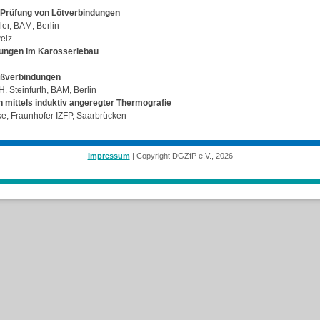
 Prüfung von Lötverbindungen
gler, BAM, Berlin
eiz
ungen im Karosseriebau
ißverbindungen
H. Steinfurth, BAM, Berlin
n mittels induktiv angeregter Thermografie
ke, Fraunhofer IZFP, Saarbrücken
Impressum
| Copyright DGZfP e.V., 2026