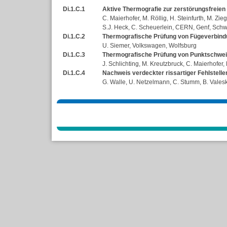
Di.1.C.1
Aktive Thermografie zur zerstörungsfreien
C. Maierhofer, M. Röllig, H. Steinfurth, M. Zie
S.J. Heck, C. Scheuerlein, CERN, Genf, Schw
Di.1.C.2
Thermografische Prüfung von Fügeverbind
U. Siemer, Volkswagen, Wolfsburg
Di.1.C.3
Thermografische Prüfung von Punktschwe
J. Schlichting, M. Kreutzbruck, C. Maierhofer, 
Di.1.C.4
Nachweis verdeckter rissartiger Fehlstelle
G. Walle, U. Netzelmann, C. Stumm, B. Vales