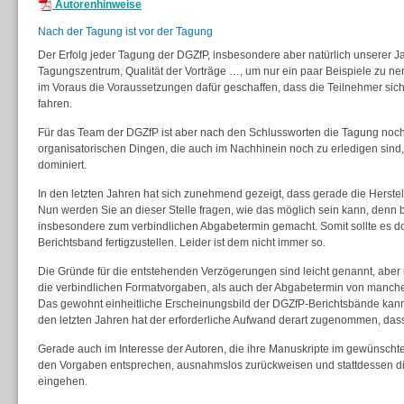
Autorenhinweise
Nach der Tagung ist vor der Tagung
Der Erfolg jeder Tagung der DGZfP, insbesondere aber natürlich unserer J
Tagungszentrum, Qualität der Vorträge …, um nur ein paar Beispiele zu n
im Voraus die Voraussetzungen dafür geschaffen, dass die Teilnehmer sic
fahren.
Für das Team der DGZfP ist aber nach den Schlussworten die Tagung noch 
organisatorischen Dingen, die auch im Nachhinein noch zu erledigen sind,
dominiert.
In den letzten Jahren hat sich zunehmend gezeigt, dass gerade die Herst
Nun werden Sie an dieser Stelle fragen, wie das möglich sein kann, denn 
insbesondere zum verbindlichen Abgabetermin gemacht. Somit sollte es d
Berichtsband fertigzustellen. Leider ist dem nicht immer so.
Die Gründe für die entstehenden Verzögerungen sind leicht genannt, aber n
die verbindlichen Formatvorgaben, als auch der Abgabetermin von manche
Das gewohnt einheitliche Erscheinungsbild der DGZfP-Berichtsbände kan
den letzten Jahren hat der erforderliche Aufwand derart zugenommen, dass 
Gerade auch im Interesse der Autoren, die ihre Manuskripte im gewünschten
den Vorgaben entsprechen, ausnahmslos zurückweisen und stattdessen die 
eingehen.