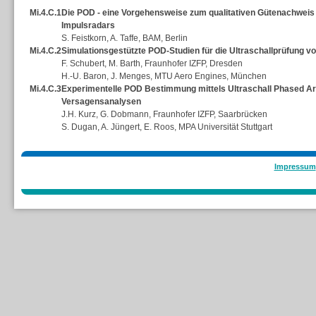
Mi.4.C.1
Die POD - eine Vorgehensweise zum qualitativen Gütenachweis
Impulsradars
S. Feistkorn, A. Taffe, BAM, Berlin
Mi.4.C.2
Simulationsgestützte POD-Studien für die Ultraschallprüfung 
F. Schubert, M. Barth, Fraunhofer IZFP, Dresden
H.-U. Baron, J. Menges, MTU Aero Engines, München
Mi.4.C.3
Experimentelle POD Bestimmung mittels Ultraschall Phased Arr
Versagensanalysen
J.H. Kurz, G. Dobmann, Fraunhofer IZFP, Saarbrücken
S. Dugan, A. Jüngert, E. Roos, MPA Universität Stuttgart
Impressum