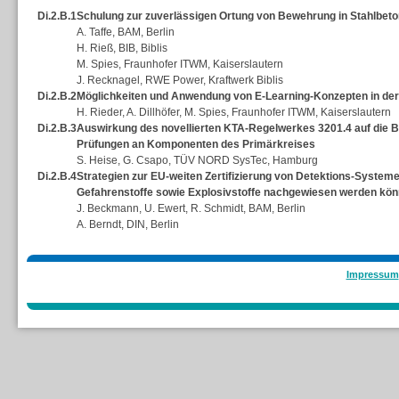
Di.2.B.1
Schulung zur zuverlässigen Ortung von Bewehrung in Stahlbeto
A. Taffe, BAM, Berlin
H. Rieß, BIB, Biblis
M. Spies, Fraunhofer ITWM, Kaiserslautern
J. Recknagel, RWE Power, Kraftwerk Biblis
Di.2.B.2
Möglichkeiten und Anwendung von E-Learning-Konzepten in der be
H. Rieder, A. Dillhöfer, M. Spies, Fraunhofer ITWM, Kaiserslautern
Di.2.B.3
Auswirkung des novellierten KTA-Regelwerkes 3201.4 auf die B
Prüfungen an Komponenten des Primärkreises
S. Heise, G. Csapo, TÜV NORD SysTec, Hamburg
Di.2.B.4
Strategien zur EU-weiten Zertifizierung von Detektions-Systeme
Gefahrenstoffe sowie Explosivstoffe nachgewiesen werden kö
J. Beckmann, U. Ewert, R. Schmidt, BAM, Berlin
A. Berndt, DIN, Berlin
Impressum