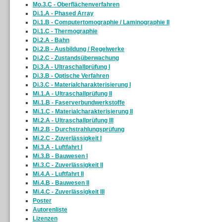
Mo.3.C - Oberflächenverfahren
Di.1.A - Phased Array
Di.1.B - Computertomographie / Laminographie II
Di.1.C - Thermographie
Di.2.A - Bahn
Di.2.B - Ausbildung / Regelwerke
Di.2.C - Zustandsüberwachung
Di.3.A - Ultraschallprüfung I
Di.3.B - Optische Verfahren
Di.3.C - Materialcharakterisierung I
Mi.1.A - Ultraschallprüfung II
Mi.1.B - Faserverbundwerkstoffe
Mi.1.C - Materialcharakterisierung II
Mi.2.A - Ultraschallprüfung III
Mi.2.B - Durchstrahlungsprüfung
Mi.2.C - Zuverlässigkeit I
Mi.3.A - Luftfahrt I
Mi.3.B - Bauwesen I
Mi.3.C - Zuverlässigkeit II
Mi.4.A - Luftfahrt II
Mi.4.B - Bauwesen II
Mi.4.C - Zuverlässigkeit III
Poster
Autorenliste
Lizenzen