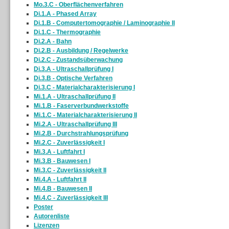
Mo.3.C - Oberflächenverfahren
Di.1.A - Phased Array
Di.1.B - Computertomographie / Laminographie II
Di.1.C - Thermographie
Di.2.A - Bahn
Di.2.B - Ausbildung / Regelwerke
Di.2.C - Zustandsüberwachung
Di.3.A - Ultraschallprüfung I
Di.3.B - Optische Verfahren
Di.3.C - Materialcharakterisierung I
Mi.1.A - Ultraschallprüfung II
Mi.1.B - Faserverbundwerkstoffe
Mi.1.C - Materialcharakterisierung II
Mi.2.A - Ultraschallprüfung III
Mi.2.B - Durchstrahlungsprüfung
Mi.2.C - Zuverlässigkeit I
Mi.3.A - Luftfahrt I
Mi.3.B - Bauwesen I
Mi.3.C - Zuverlässigkeit II
Mi.4.A - Luftfahrt II
Mi.4.B - Bauwesen II
Mi.4.C - Zuverlässigkeit III
Poster
Autorenliste
Lizenzen